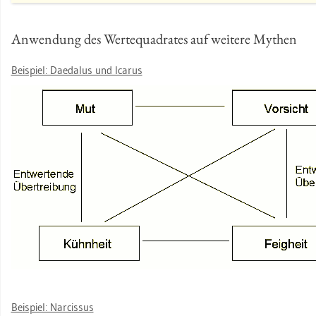
An­wen­dung des Wer­te­qua­dra­tes auf wei­te­re My­then
Bei­spiel: Da­e­da­lus und Ica­rus
Bei­spiel: Nar­cis­sus