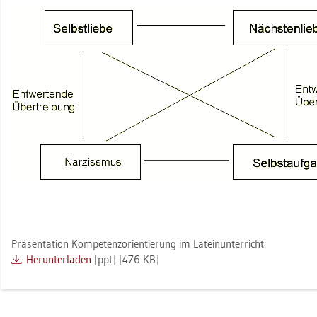
Prä­sen­ta­ti­on Kom­pe­tenz­ori­en­tie­rung im La­tein­un­ter­richt:
Her­un­ter­la­den
[ppt] [476 KB]