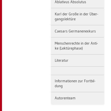
Ab­la­ti­vus Ab­so­lu­tus
Karl der Große in der Über­
gangs­lek­tü­re
Cae­sars Ger­ma­nen­ex­kurs
Men­schen­rech­te in der An­ti­
ke (Lek­tü­re­pha­se)
Li­te­ra­tur
In­for­ma­tio­nen zur Fort­bil­
dung
Au­to­ren­team