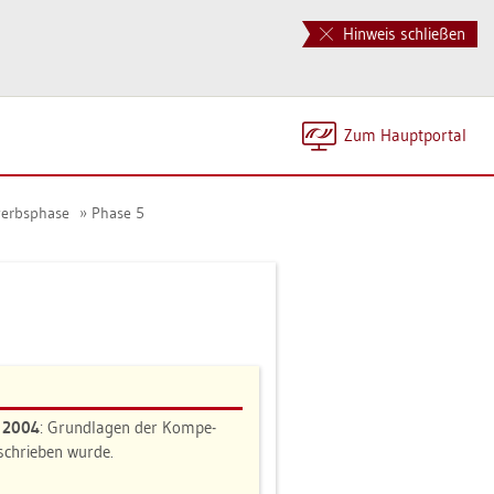
Hinweis schließen
Zum Haupt­por­tal
werbs­pha­se
Phase 5
n 2004
: Grund­la­gen der Kom­pe­
e­schrie­ben wurde.