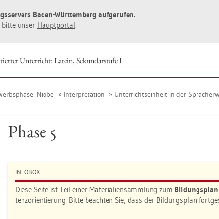
ngs­ser­vers Baden-Würt­tem­berg auf­ge­ru­fen.
ie bitte unser
Haupt­por­tal
.
ier­ter Un­ter­richt: La­tein, Se­kun­dar­stu­fe I
werbs­pha­se: Niobe
In­ter­pre­ta­ti­on
Un­ter­richts­ein­heit in der Sprach­er­
Phase 5
IN­FO­BOX
Diese Seite ist Teil einer Ma­te­ria­li­en­samm­lung zum
Bil­dungs­pla
tenz­ori­en­tie­rung. Bitte be­ach­ten Sie, dass der Bil­dungs­plan fort­g