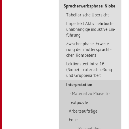
Sprach­er­werbs­pha­se: Niobe
Ta­bel­la­ri­sche Über­sicht
Im­per­fekt Aktiv: lehr­bu­ch­
un­ab­hän­gi­ge in­duk­ti­ve Ein­
füh­rung
Zwi­schen­pha­se: Er­wei­te­
rung der mut­ter­sprach­li­
chen Kom­pe­tenz
Lek­ti­ons­text Intra 16
(Niobe): Tex­ter­schlie­ßung
und Grup­pen­ar­beit
In­ter­pre­ta­ti­on
Ma­te­ri­al zu Phase 6
Text­puz­zle
Ar­beits­auf­trä­ge
Folie
Prä­sen­ta­ti­on