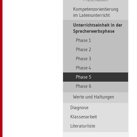
Kom­pe­tenz­ori­en­tie­rung
im La­tein­un­ter­richt
Un­ter­richts­ein­heit in der
Sprach­er­werbs­pha­se
Phase 1
Phase 2
Phase 3
Phase 4
Phase 5
Phase 6
Werte und Hal­tun­gen
Dia­gno­se
Klas­sen­ar­beit
Li­te­ra­tur­lis­te