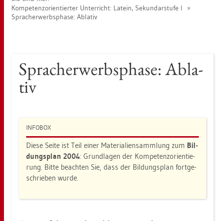
Kom­pe­tenz­ori­en­tier­ter Un­ter­richt: La­tein, Se­kun­dar­stu­fe I
Sprach­er­werbs­pha­se: Ab­la­tiv
Sprach­er­werbs­pha­se: Ab­la­
tiv
IN­FO­BOX
Diese Seite ist Teil einer Ma­te­ria­li­en­samm­lung zum
Bil­
dungs­plan 2004
: Grund­la­gen der Kom­pe­tenz­ori­en­tie­
rung. Bitte be­ach­ten Sie, dass der Bil­dungs­plan fort­ge­
schrie­ben wurde.