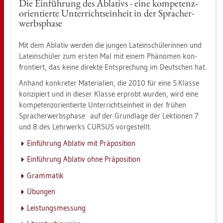
Die Ein­füh­rung des Ab­la­tivs - eine kom­pe­tenz­
ori­en­tier­te Un­ter­richts­ein­heit in der Sprach­er­
werbs­pha­se
Mit dem Ab­la­tiv wer­den die jun­gen La­tein­schü­le­rin­nen und
La­tein­schü­ler zum ers­ten Mal mit einem Phä­no­men kon­
fron­tiert, das keine di­rek­te Ent­spre­chung im Deut­schen hat.
An­hand kon­kre­ter Ma­te­ria­li­en, die 2010 für eine 5.​Klas­se
kon­zi­piert und in die­ser Klas­se er­probt wur­den, wird eine
kom­pe­tenz­ori­en­tier­te Un­ter­richts­ein­heit in der frü­hen
Sprach­er­werbs­pha­se auf der Grund­la­ge der Lek­tio­nen 7
und 8 des Lehr­werks CUR­SUS vor­ge­stellt.
Ein­füh­rung Ab­la­tiv mit Prä­po­si­ti­on
Ein­füh­rung Ab­la­tiv ohne Prä­po­si­ti­on
Gram­ma­tik
Übun­gen
Leis­tungs­mes­sung