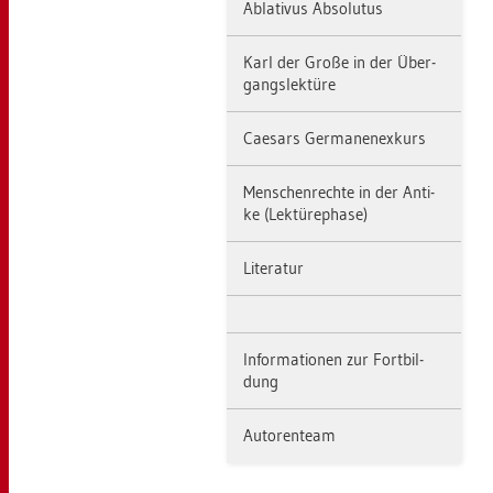
Ab­la­ti­vus Ab­so­lu­tus
Karl der Große in der Über­
gangs­lek­tü­re
Cae­sars Ger­ma­nen­ex­kurs
Men­schen­rech­te in der An­ti­
ke (Lek­tü­re­pha­se)
Li­te­ra­tur
In­for­ma­tio­nen zur Fort­bil­
dung
Au­to­ren­team