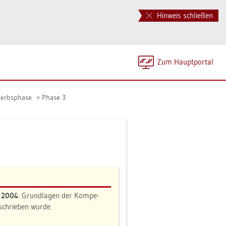
Hinweis schließen
Zum Haupt­por­tal
werbs­pha­se
Phase 3
n 2004
: Grund­la­gen der Kom­pe­
e­schrie­ben wurde.