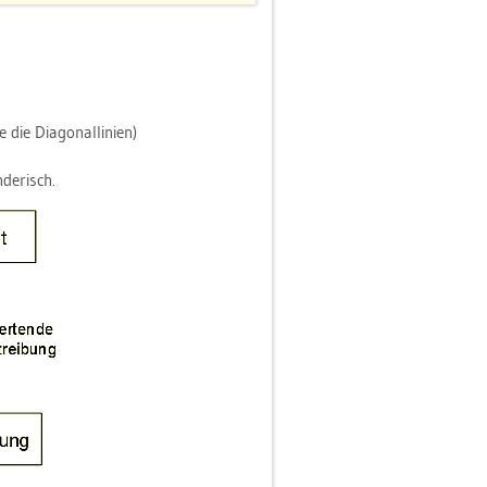
ie Dia­go­nal­li­ni­en)
de­risch.