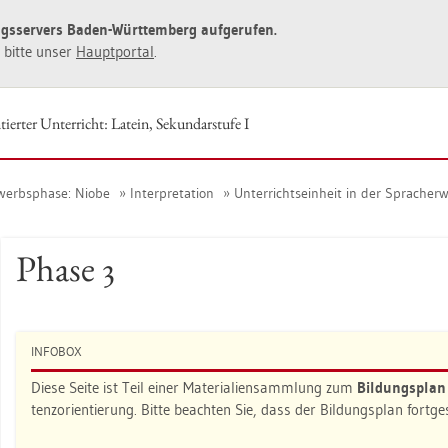
ngs­ser­vers Baden-Würt­tem­berg auf­ge­ru­fen.
ie bitte unser
Haupt­por­tal
.
ier­ter Un­ter­richt: La­tein, Se­kun­dar­stu­fe I
werbs­pha­se: Niobe
In­ter­pre­ta­ti­on
Un­ter­richts­ein­heit in der Sprach­er­
Phase 3
IN­FO­BOX
Diese Seite ist Teil einer Ma­te­ria­li­en­samm­lung zum
Bil­dungs­pla
tenz­ori­en­tie­rung. Bitte be­ach­ten Sie, dass der Bil­dungs­plan fort­g