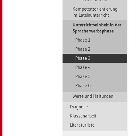
Kom­pe­tenz­ori­en­tie­rung
im La­tein­un­ter­richt
Un­ter­richts­ein­heit in der
Sprach­er­werbs­pha­se
Phase 1
Phase 2
Phase 3
Phase 4
Phase 5
Phase 6
Werte und Hal­tun­gen
Dia­gno­se
Klas­sen­ar­beit
Li­te­ra­tur­lis­te