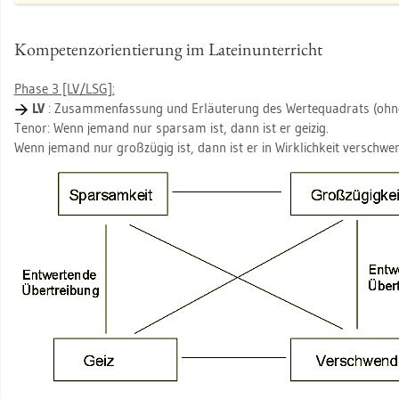
Kom­pe­tenz­ori­en­tie­rung im La­tein­un­ter­richt
Phase 3 [LV/LSG]:
LV
: Zu­sam­men­fas­sung und Er­läu­te­rung des Wer­te­qua­drats (ohne d
Tenor: Wenn je­mand nur spar­sam ist, dann ist er gei­zig.
Wenn je­mand nur groß­zü­gig ist, dann ist er in Wirk­lich­keit ver­schwen­