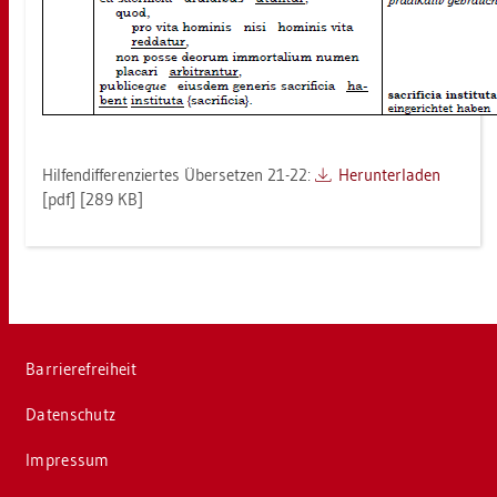
Hil­fen­dif­fe­ren­zier­tes Über­set­zen 21-22:
Her­un­ter­la­den
[pdf] [289 KB]
Bar­rie­re­frei­heit
Da­ten­schutz
Im­pres­sum