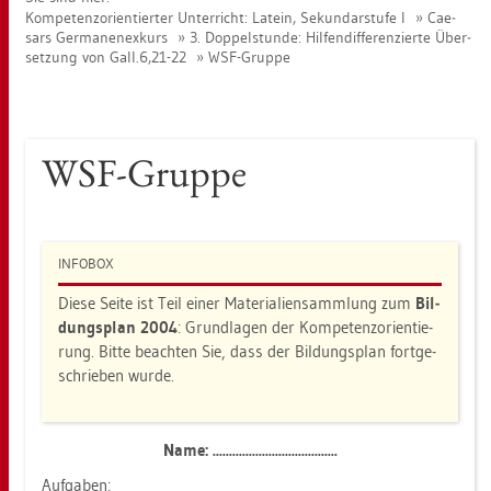
Kom­pe­tenz­ori­en­tier­ter Un­ter­richt: La­tein, Se­kun­dar­stu­fe I
Cae­
sars Ger­ma­nen­ex­kurs
3. Dop­pel­stun­de: Hil­fen­dif­fe­ren­zier­te Über­
set­zung von Gall.6,21-22
WSF-Grup­pe
WSF-Grup­pe
IN­FO­BOX
Diese Seite ist Teil einer Ma­te­ria­li­en­samm­lung zum
Bil­
dungs­plan 2004
: Grund­la­gen der Kom­pe­tenz­ori­en­tie­
rung. Bitte be­ach­ten Sie, dass der Bil­dungs­plan fort­ge­
schrie­ben wurde.
Name: ......................................
Auf­ga­ben: