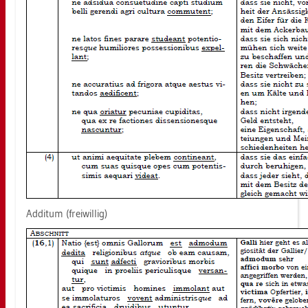
Ad­ditum (frei­wil­lig)