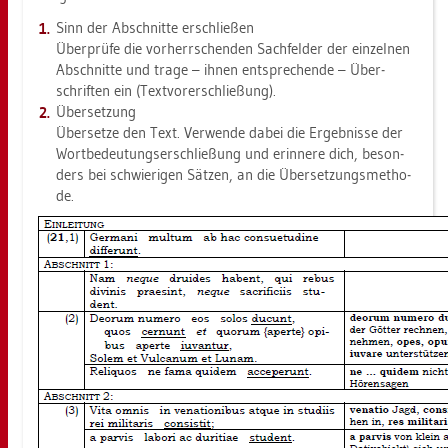
Sinn der Ab­schnit­te er­schlie­ßen
Über­prü­fe die vor­herr­schen­den Sach­fel­der der ein­zel­nen
Ab­schnit­te und trage – ihnen ent­spre­chen­de – Über­
schrif­ten ein (Text­vor­er­schlie­ßung).
Über­set­zung
Über­set­ze den Text. Ver­wen­de dabei die Er­geb­nis­se der
Wort­be­deu­tungs­er­schlie­ßung und er­in­ne­re dich, be­son­
ders bei schwie­ri­gen Sät­zen, an die Über­set­zungs­me­tho­
de.