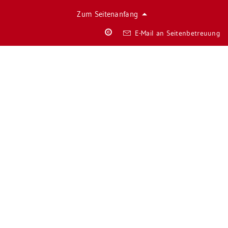
Zum Sei­ten­an­fang
Co­
E-Mail an Sei­ten­be­treu­ung
py­
right