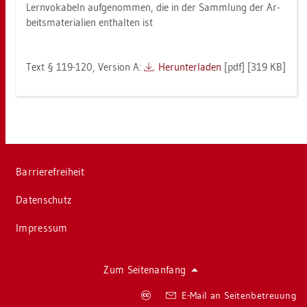
Lern­vo­ka­beln auf­ge­nom­men, die in der Samm­lung der Ar­
beits­ma­te­ria­li­en ent­hal­ten ist
Text § 119-120, Ver­si­on A:
Her­un­ter­la­den
[pdf] [319 KB]
Bar­rie­re­frei­heit
Da­ten­schutz
Im­pres­sum
Zum Sei­ten­an­fang
Co­
E-Mail an Sei­ten­be­treu­ung