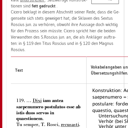
tio­nen sind
fett ge­druckt
.
Ci­ce­ro be­klagt in die­sem Ab­schnitt sei­ner Rede, dass die Ge­
gen­sei­te sich stets ge­wei­gert hat, die Skla­ven des Sex­tus
Ro­sci­us jun. zu ver­hö­ren, ob­wohl ihre Aus­sa­ge doch wich­tig
für den Pro­zess sein müss­te. Ci­ce­ro spricht hier die bei­den
Ver­wand­ten des S.​Ro­sci­us jun. an, die als An­klä­ger auf­tra­
ten: in § 119 den Titus Ro­sci­us und in § 120 den Ma­gnus
Ro­sci­us.
Vo­ka­belan­ga­ben u
Text
Über­set­zungs­hil­fen