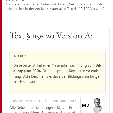
Kom­pe­tenz­ori­en­tier­ter Un­ter­richt: La­tein, Se­kun­dar­stu­fe I
Men­
schen­rech­te in der An­ti­ke
Ma­te­ri­al
Text § 119-120 Ver­si­on A:
Text § 119-120 Ver­si­on A:
IN­FO­BOX
Diese Seite ist Teil einer Ma­te­ria­li­en­samm­lung zum
Bil­
dungs­plan 2004
: Grund­la­gen der Kom­pe­tenz­ori­en­tie­
rung. Bitte be­ach­ten Sie, dass der Bil­dungs­plan fort­ge­
schrie­ben wurde.
VER­SI­ON A: SYN­TAK­TI­SCHE STRUK­TU­RIE­RUNG:
Alle Ne­ben­sät­ze sind ein­ge­rückt, alle Prä­di­
ka­te
un­ter­stri­chen
. Satz­wer­ti­ge Kon­struk­