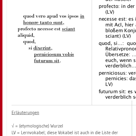
Er­läu­te­run­gen
√ = (ety­mo­lo­gi­sche) Wur­zel
LV = Lern­vo­ka­bel; diese Vo­ka­bel ist auch in die Liste der