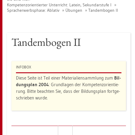
Kom­pe­tenz­ori­en­tier­ter Un­ter­richt: La­tein, Se­kun­dar­stu­fe I
Sprach­er­werbs­pha­se: Ab­la­tiv
Übun­gen
Tan­dem­bo­gen II
Tan­dem­bo­gen II
IN­FO­BOX
Diese Seite ist Teil einer Ma­te­ria­li­en­samm­lung zum
Bil­
dungs­plan 2004
: Grund­la­gen der Kom­pe­tenz­ori­en­tie­
rung. Bitte be­ach­ten Sie, dass der Bil­dungs­plan fort­ge­
schrie­ben wurde.