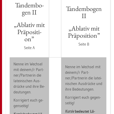
Tan­dem­bo­
Tan­dem­bo­gen
gen II
II
„Ab­la­tiv mit
„Ab­la­tiv mit
Prä­po­si­ti­
Prä­po­si­ti­on”
on”
Seite B
Seite A
Nenne im Wech­sel
Nenne im Wech­sel mit
mit dei­nem/r Part­
dei­nem/r Part­
ner/Part­ne­rin die
ner/Part­ne­rin die la­tei­
la­tei­ni­schen Aus­
ni­schen Aus­drü­cke und
drü­cke und ihre Be­
ihre Be­deu­tun­gen.
deu­tun­gen.
Kor­ri­giert euch ge­gen­
Kor­ri­giert euch ge­
sei­tig!
gen­sei­tig!
Kur­siv
be­deu­tet Lö­