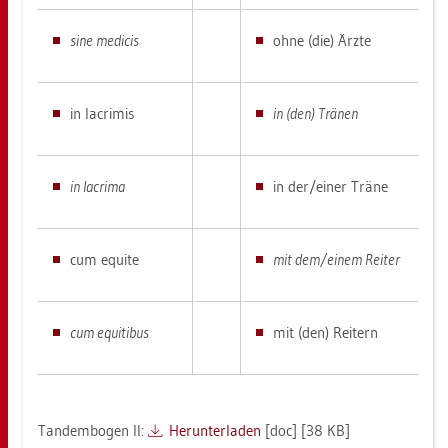
sine me­di­cis
ohne (die) Ärzte
in la­cri­mis
in (den) Trä­nen
in la­cri­ma
in der/einer Träne
cum equi­te
mit dem/einem Rei­ter
cum equi­ti­bus
mit (den) Rei­tern
Tan­dem­bo­gen II:
Her­un­ter­la­den
[doc] [38 KB]