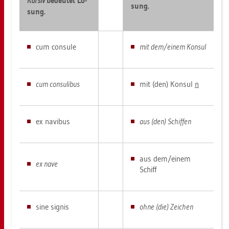
Kur­siv
be­deu­tet Lö­
sung.
sung.
cum con­su­le
mit dem/einem Kon­sul
cum con­su­li­bus
mit (den) Kon­sul
n
ex na­vi­bus
aus (den) Schif­fen
aus dem/einem
ex nave
Schiff
sine signis
ohne (die) Zei­chen