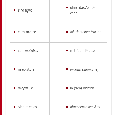
ohne das/ein Zei­
sine signo
chen
cum matre
mit der/einer Mut­ter
cum ma­tri­bus
mit (den) Müt­tern
in epis­tu­la
in dem/einem Brief
in epis­tu­lis
in (den) Brie­fen
sine me­di­co
ohne den/einen Arzt