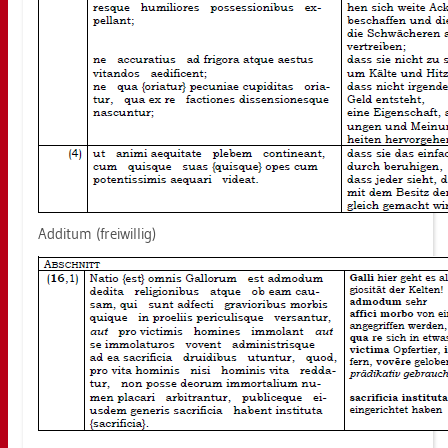
Ad­ditum (frei­wil­lig)