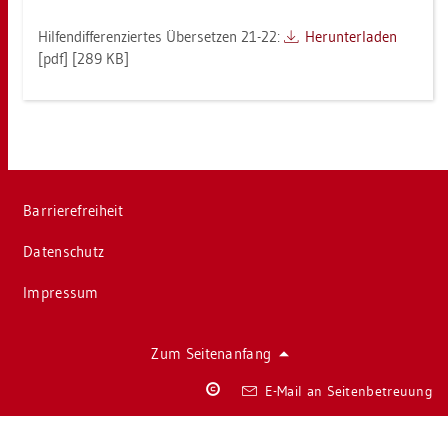
Hil­fen­dif­fe­ren­zier­tes Über­set­zen 21-22:
Her­un­ter­la­den
[pdf] [289 KB]
Bar­rie­re­frei­heit
Da­ten­schutz
Im­pres­sum
Zum Sei­ten­an­fang
Co­
E-Mail an Sei­ten­be­treu­ung
py­
right