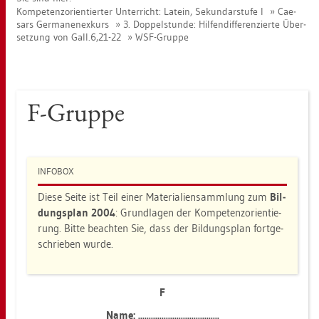
Kom­pe­tenz­ori­en­tier­ter Un­ter­richt: La­tein, Se­kun­dar­stu­fe I
Cae­
sars Ger­ma­nen­ex­kurs
3. Dop­pel­stun­de: Hil­fen­dif­fe­ren­zier­te Über­
set­zung von Gall.6,21-22
WSF-Grup­pe
F-Grup­pe
IN­FO­BOX
Diese Seite ist Teil einer Ma­te­ria­li­en­samm­lung zum
Bil­
dungs­plan 2004
: Grund­la­gen der Kom­pe­tenz­ori­en­tie­
rung. Bitte be­ach­ten Sie, dass der Bil­dungs­plan fort­ge­
schrie­ben wurde.
F
Name: ......................................