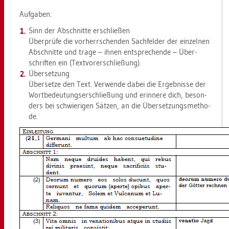
Auf­ga­ben:
Sinn der Ab­schnit­te er­schlie­ßen
Über­prü­fe die vor­herr­schen­den Sach­fel­der der ein­zel­nen
Ab­schnit­te und trage – ihnen ent­spre­chen­de – Über­
schrif­ten ein (Text­vor­er­schlie­ßung).
Über­set­zung
Über­set­ze den Text. Ver­wen­de dabei die Er­geb­nis­se der
Wort­be­deu­tungs­er­schlie­ßung und er­in­ne­re dich, be­son­
ders bei schwie­ri­gen Sät­zen, an die Über­set­zungs­me­tho­
de.