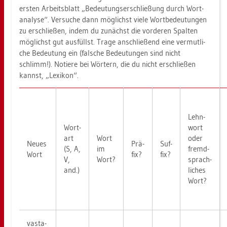
ers­ten Ar­beits­blatt „Be­deu­tungs­er­schlie­ßung durch Wort­
ana­ly­se“. Ver­su­che dann mög­lichst viele Wort­be­deu­tun­gen
zu er­schlie­ßen, indem du zu­nächst die vor­de­ren Spal­ten
mög­lichst gut aus­füllst. Trage an­schlie­ßend eine ver­mut­li­
che Be­deu­tung ein (fal­sche Be­deu­tun­gen sind nicht
schlimm!). No­tie­re bei Wör­tern, die du nicht er­schlie­ßen
kannst, „Le­xi­kon“.
Lehn­
Wort­
wort
art
Wort
oder
Neues
Prä­
Suf­
(S, A,
im
fremd­
Wort
fix?
fix?
V,
Wort?
sprach­
and.)
li­ches
Wort?
va­s­ta­