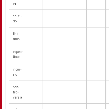
re
so­li­tu­
do
fi­niti­
mus
re­pen­
ti­nus
in­cur­
sio
con­
tro­
ver­sia