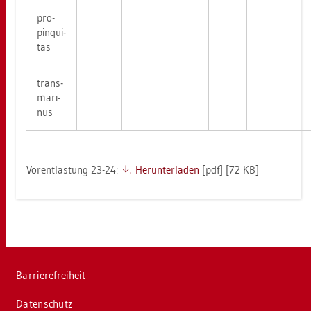
pro­
pinqui­
tas
trans­
ma­ri­
nus
Vor­ent­las­tung 23-24:
Her­un­ter­la­den
[pdf] [72 KB]
Bar­rie­re­frei­heit
Da­ten­schutz