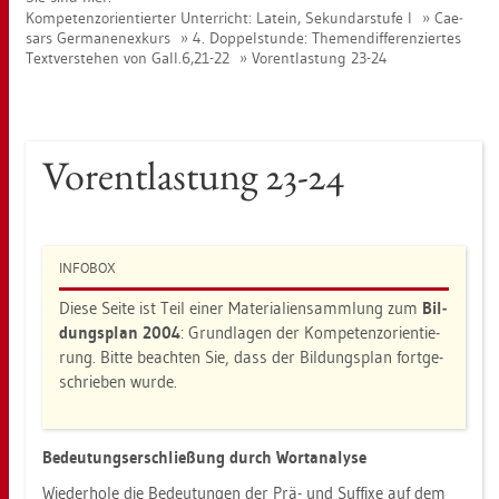
Kom­pe­tenz­ori­en­tier­ter Un­ter­richt: La­tein, Se­kun­dar­stu­fe I
Cae­
sars Ger­ma­nen­ex­kurs
4. Dop­pel­stun­de: The­men­dif­fe­ren­zier­tes
Text­ver­ste­hen von Gall.6,21-22
Vor­ent­las­tung 23-24
Vor­ent­las­tung 23-24
IN­FO­BOX
Diese Seite ist Teil einer Ma­te­ria­li­en­samm­lung zum
Bil­
dungs­plan 2004
: Grund­la­gen der Kom­pe­tenz­ori­en­tie­
rung. Bitte be­ach­ten Sie, dass der Bil­dungs­plan fort­ge­
schrie­ben wurde.
Be­deu­tungs­er­schlie­ßung durch Wort­ana­ly­se
Wie­der­ho­le die Be­deu­tun­gen der Prä- und Suf­fi­xe auf dem