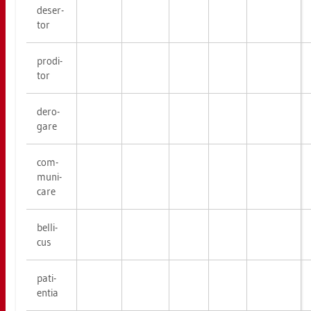
de­ser­
tor
pro­di­
tor
de­ro­
ga­re
com­
mu­ni­
ca­re
bel­li­
cus
pa­ti­
en­tia