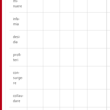
mi­
nue­re
in­fa­
mia
de­si­
dia
pro­fi­
te­ri
con­
sur­ge­
re
coll­au­
da­re