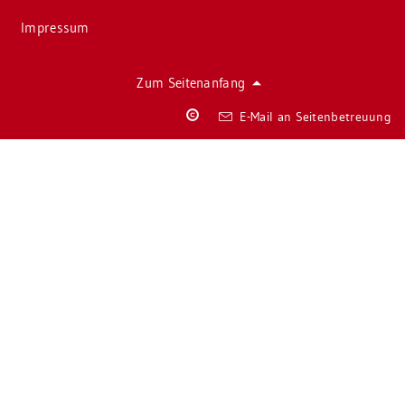
Im­pres­sum
Zum Sei­ten­an­fang
Co­
E-Mail an Sei­ten­be­treu­ung
py­
right