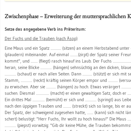
Zwi­schen­pha­se – Er­wei­te­rung der mut­ter­sprach­li­chen 
Setze das an­ge­ge­be­ne Verb ins Prä­te­ritum:
Der Fuchs und die Trau­ben (nach Äsop)
Eine Maus und ein Spatz ............ (sit­zen) an einem Herbst­abend unter einem
(plau­dern) mit­ein­an­der. Auf ein­mal .........(zirpt) der Spatz sei­ner Fre
kommt", und ........ (fliegt) rasch hin­auf ins Laub. Der Fuchs ................
heran, seine Bli­cke ............. (hän­gen) sehn­süch­tig an den di­cken, blau­
............. (schaut) er nach allen Sei­ten. Dann ........... (stützt) er sich mi
Stamm, ............. (reckt) kräf­tig sei­nen Kör­per empor und ........... (
zu er­wi­schen. Aber sie ........... (hän­gen) zu hoch. Etwas ver­är­gert .......
su­chen. Dies­mal ............... (macht) er einen ge­wal­ti­gen Satz, doch er ..
Ein drit­tes Mal .............. (be­müht) er sich und ............. (springt) aus Lei­bes
nach den üp­pi­gen Trau­ben und ......... (streckt) sich so lange, bis er auf d
Der Spatz, der schwei­gend zu­ge­se­hen hatte, ....... (kann) sich nicht län­ger 
schert) be­lus­tigt: "Herr Fuchs, Ihr wollt zu hoch hin­aus!" Die Maus ....
............. (piepst) vor­wit­zig: "Gib dir keine Mühe, die Trau­ben be­kommst d