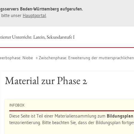
ngs­ser­vers Baden-Würt­tem­berg auf­ge­ru­fen.
ie bitte unser
Haupt­por­tal
.
ier­ter Un­ter­richt: La­tein, Se­kun­dar­stu­fe I
werbs­pha­se: Niobe
Zwi­schen­pha­se: Er­wei­te­rung der mut­ter­sprach­li­ch
Ma­te­ri­al zur Phase 2
IN­FO­BOX
Diese Seite ist Teil einer Ma­te­ria­li­en­samm­lung zum
Bil­dungs­pla
tenz­ori­en­tie­rung. Bitte be­ach­ten Sie, dass der Bil­dungs­plan fort­g