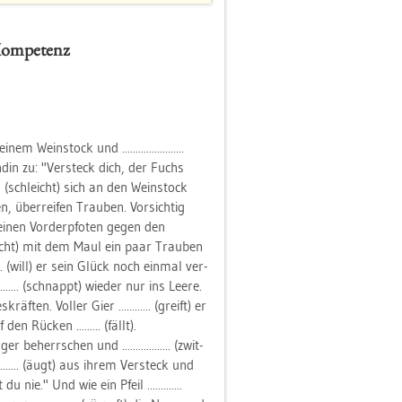
Kom­pe­tenz
 Wein­stock und .......................
un­din zu: "Ver­steck dich, der Fuchs
..... (schleicht) sich an den Wein­stock
en, über­rei­fen Trau­ben. Vor­sich­tig
t sei­nen Vor­der­pfo­ten gegen den
ver­sucht) mit dem Maul ein paar Trau­ben
..... (will) er sein Glück noch ein­mal ver­
......... (schnappt) wie­der nur ins Leere.
­kräf­ten. Vol­ler Gier ............ (greift) er
en Rü­cken ......... (fällt).
be­herr­schen und .................. (zwit­
....... (äugt) aus ihrem Ver­steck und
u nie." Und wie ein Pfeil .............