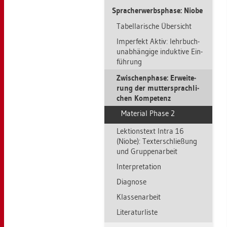
Sprach­er­werbs­pha­se: Niobe
Ta­bel­la­ri­sche Über­sicht
Im­per­fekt Aktiv: lehr­bu­ch­
un­ab­hän­gi­ge in­duk­ti­ve Ein­
füh­rung
Zwi­schen­pha­se: Er­wei­te­
rung der mut­ter­sprach­li­
chen Kom­pe­tenz
Ma­te­ri­al Phase 2
Lek­ti­ons­text Intra 16
(Niobe): Tex­ter­schlie­ßung
und Grup­pen­ar­beit
In­ter­pre­ta­ti­on
Dia­gno­se
Klas­sen­ar­beit
Li­te­ra­tur­lis­te