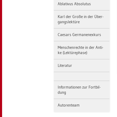
Ab­la­ti­vus Ab­so­lu­tus
Karl der Große in der Über­
gangs­lek­tü­re
Cae­sars Ger­ma­nen­ex­kurs
Men­schen­rech­te in der An­ti­
ke (Lek­tü­re­pha­se)
Li­te­ra­tur
In­for­ma­tio­nen zur Fort­bil­
dung
Au­to­ren­team