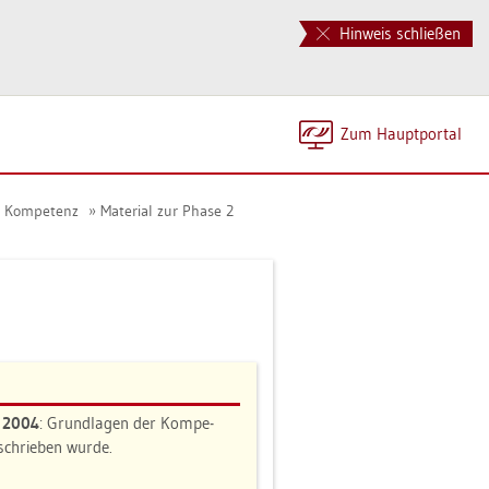
Hinweis schließen
Zum Haupt­por­tal
en Kom­pe­tenz
Ma­te­ri­al zur Phase 2
n 2004
: Grund­la­gen der Kom­pe­
e­schrie­ben wurde.