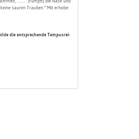
­sam­men, .......... (rümpft) die Nase und
g keine sau­ren Trau­ben." Mit er­ho­be­
de die ent­spre­chen­de Tem­pus­rei­