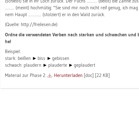
(schießt) sie in ihr Loch zu­rück. Der Fuchs ........... (beißt) die Zähne zu
.......... (meint) hoch­mü­tig: "Sie sind mir noch nicht reif genug, ich ma
nem Haupt .............. (stol­ziert) er in den Wald zu­rück.
(Quel­le: http://​frei­le­sen.​de)
Ordne die ver­wen­de­ten Ver­ben nach star­ken und schwa­chen und bil
he!
Bei­spiel:
stark: bei­ßen
biss
ge­bis­sen
schwach: plau­dern
plau­der­te
ge­plau­dert
Ma­te­ri­al zur Phase 2:
Her­un­ter­la­den
[doc] [22 KB]