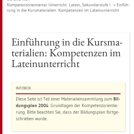
Kom­pe­tenz­ori­en­tier­ter Un­ter­richt: La­tein, Se­kun­dar­stu­fe I
Ein­füh­
rung in die Kurs­ma­te­ria­li­en: Kom­pe­ten­zen im La­tein­un­ter­richt
Ein­füh­rung in die Kurs­ma­
te­ria­li­en: Kom­pe­ten­zen im
La­tein­un­ter­richt
IN­FO­BOX
Diese Seite ist Teil einer Ma­te­ria­li­en­samm­lung zum
Bil­
dungs­plan 2004
: Grund­la­gen der Kom­pe­tenz­ori­en­tie­
rung. Bitte be­ach­ten Sie, dass der Bil­dungs­plan fort­ge­
schrie­ben wurde.