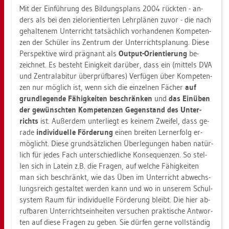
Mit der Ein­füh­rung des Bil­dungs­plans 2004 rück­ten - an­
ders als bei den ziel­ori­en­tier­ten Lehr­plä­nen zuvor - die nach
ge­hal­te­nem Un­ter­richt tat­säch­lich vor­han­de­nen Kom­pe­ten­
zen der Schü­ler ins Zen­trum der Un­ter­richts­pla­nung. Diese
Per­spek­ti­ve wird prä­gnant als
Out­put-Ori­en­tie­rung
be­
zeich­net. Es be­steht Ei­nig­keit dar­über, dass ein (mit­tels DVA
und Zen­tral­ab­itur über­prüf­ba­res) Ver­fü­gen über Kom­pe­ten­
zen nur mög­lich ist, wenn sich die ein­zel­nen Fä­cher
auf
grund­le­gen­de Fä­hig­kei­ten be­schrän­ken
und
das Ein­üben
der ge­wünsch­ten Kom­pe­ten­zen Ge­gen­stand des Un­ter­
richts
ist. Au­ßer­dem un­ter­liegt es kei­nem Zwei­fel, dass ge­
ra­de
in­di­vi­du­el­le För­de­rung
einen brei­ten Lern­er­folg er­
mög­licht. Diese grund­sätz­li­chen Über­le­gun­gen haben na­tür­
lich für jedes Fach un­ter­schied­li­che Kon­se­quen­zen. So stel­
len sich in La­tein z.B. die Fra­gen, auf wel­che Fä­hig­kei­ten
man sich be­schränkt, wie das Üben im Un­ter­richt ab­wechs­
lungs­reich ge­stal­tet wer­den kann und wo in un­se­rem Schul­
sys­tem Raum für in­di­vi­du­el­le För­de­rung bleibt. Die hier ab­
ruf­ba­ren Un­ter­richts­ein­hei­ten ver­su­chen prak­ti­sche Ant­wor­
ten auf diese Fra­gen zu geben. Sie dür­fen gerne voll­stän­dig