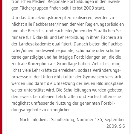
tro­ni­schen Me­di­en. Re­gio­na­le Fort­bil­dun­gen in den je­wei­li­
gen Fä­cher­grup­pen fin­den seit Herbst 2009 statt.
Um das Um­set­zungs­kon­zept zu rea­li­sie­ren, wer­den zu­
nächst alle Fach­be­ra­ter/innen der vier Re­gie­rungs­prä­si­di­en
und alle Be­reichs- und Fach­lei­ter/innen der Staat­li­chen Se­
mi­na­re für Di­dak­tik und Leh­rer­bil­dung in ihren Fä­chern an
der Lan­des­aka­de­mie qua­li­fi­ziert. Da­nach bie­ten die Fach­be­
ra­ter/innen lan­des­weit re­gio­na­le, schul­na­he oder schul­in­
ter­ne ganz­tä­gi­ge und halb­tä­gi­ge Fort­bil­dun­gen an, die die
zen­tra­le Kon­zep­ti­on als Grund­la­ge haben. Ziel ist es, mög­
lichst viele Lehr­kräf­te zu er­rei­chen, so­dass Ver­än­de­rungs­
pro­zes­se in der Un­ter­richts­kul­tur der Gym­na­si­en ver­stärkt
wer­den und damit die Um­set­zung der neuen Bil­dungs­plä­ne
wei­ter un­ter­stützt wird. Die Schul­lei­tun­gen wur­den ge­be­ten,
den je­weils be­trof­fe­nen Lehr­kräf­ten und Fach­schaf­ten eine
mög­lichst um­fas­sen­de Nut­zung der ge­nann­ten Fort­bil­
dungs­an­ge­bo­te zu er­mög­li­chen.
Nach: In­fo­dienst Schul­lei­tung, Num­mer 135, Sep­tem­ber
2009, S.6