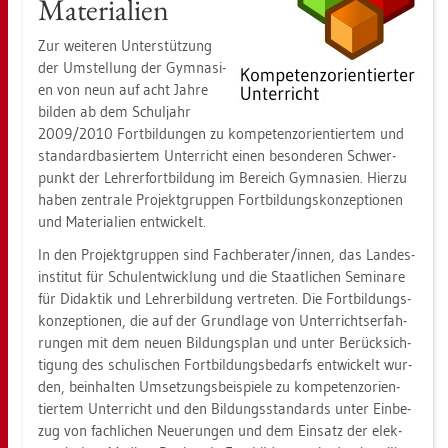
Ma­te­ria­li­en
Zur wei­te­ren Un­ter­stüt­zung
der Um­stel­lung der Gym­na­si­
en von neun auf acht Jahre
bil­den ab dem Schul­jahr
2009/2010 Fort­bil­dun­gen zu kom­pe­tenz­ori­en­tier­tem und
stan­dard­ba­sier­tem Un­ter­richt einen be­son­de­ren Schwer­
punkt der Leh­rer­fort­bil­dung im Be­reich Gym­na­si­en. Hier­zu
haben zen­tra­le Pro­jekt­grup­pen Fort­bil­dungs­kon­zep­tio­nen
und Ma­te­ria­li­en ent­wi­ckelt.
In den Pro­jekt­grup­pen sind Fach­be­ra­ter/innen, das Lan­des­
in­sti­tut für Schul­ent­wick­lung und die Staat­li­chen Se­mi­na­re
für Di­dak­tik und Leh­rer­bil­dung ver­tre­ten. Die Fort­bil­dungs­
kon­zep­tio­nen, die auf der Grund­la­ge von Un­ter­richts­er­fah­
run­gen mit dem neuen Bil­dungs­plan und unter Be­rück­sich­
ti­gung des schu­li­schen Fort­bil­dungs­be­darfs ent­wi­ckelt wur­
den, be­inhal­ten Um­set­zungs­bei­spie­le zu kom­pe­tenz­ori­en­
tier­tem Un­ter­richt und den Bil­dungs­stan­dards unter Ein­be­
zug von fach­li­chen Neue­run­gen und dem Ein­satz der elek­