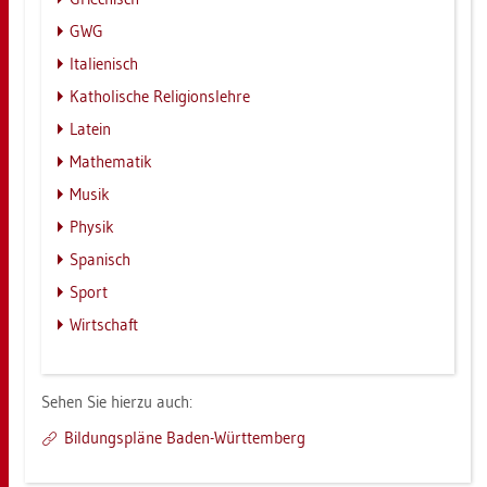
GWG
Ita­lie­nisch
Ka­tho­li­sche Re­li­gi­ons­leh­re
La­tein
Ma­the­ma­tik
Musik
Phy­sik
Spa­nisch
Sport
Wirt­schaft
Sehen Sie hier­zu auch:
Bil­dungs­plä­ne Baden-Würt­tem­berg