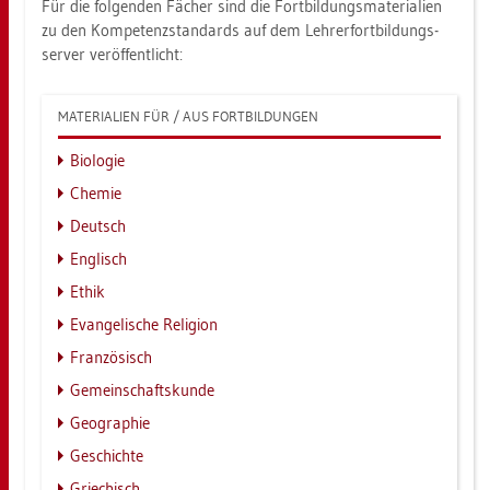
Für die fol­gen­den Fä­cher sind die Fort­bil­dungs­ma­te­ria­li­en
zu den Kom­pe­tenz­stan­dards auf dem Leh­rer­fort­bil­dungs­
ser­ver ver­öf­fent­licht:
MA­TE­RIA­LI­EN FÜR / AUS FORT­BIL­DUN­GEN
Bio­lo­gie
Che­mie
Deutsch
Eng­lisch
Ethik
Evan­ge­li­sche Re­li­gi­on
Fran­zö­sisch
Ge­mein­schafts­kun­de
Geo­gra­phie
Ge­schich­te
Grie­chisch