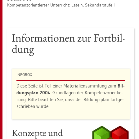
Kom­pe­tenz­ori­en­tier­ter Un­ter­richt: La­tein, Se­kun­dar­stu­fe I
In­for­ma­tio­nen zur Fort­bil­
dung
IN­FO­BOX
Diese Seite ist Teil einer Ma­te­ria­li­en­samm­lung zum
Bil­
dungs­plan 2004
: Grund­la­gen der Kom­pe­tenz­ori­en­tie­
rung. Bitte be­ach­ten Sie, dass der Bil­dungs­plan fort­ge­
schrie­ben wurde.
Kon­zep­te und