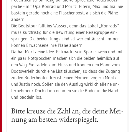
par­tie - mit Opa Kon­rad und Mo­ritz’ El­tern, Max und Ina. Sie
bas­teln ge­ra­de noch eine Fla­schen­post, als sich die Pläne
än­dern.
Die Boots­tour fällt ins Was­ser, denn das Lokal „Kon­rads“
muss kurz­fris­tig für die Be­wir­tung einer Rei­se­grup­pe ein­
sprin­gen. Die bei­den Jungs sind schwer ent­täuscht. Immer
kön­nen Er­wach­se­ne ihre Pläne än­dern.
Da hat Mo­ritz eine Idee: Er knackt sein Spar­schwein und mit
ein paar Not­gro­schen ma­chen sich die bei­den heim­lich auf
den Weg. Sie ra­deln zum Fluss und kön­nen den Mann vom
Boots­ver­leih durch eine List täu­schen, so dass der Zu­gang
zu den Ru­der­boo­ten frei ist. Einen Mo­ment zö­gern Mo­ritz
und Jus­tin noch. Sol­len sie den Aus­flug wirk­lich al­lei­ne un­
ter­neh­men? Doch dann neh­men sie die Ruder in die Hand
und pad­deln los.
Bitte kreu­ze die Zahl an, die deine Mei­
nung am bes­ten wi­der­spie­gelt.