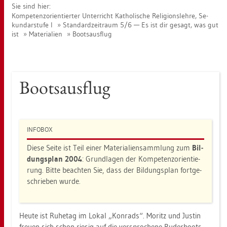
Sie sind hier:
Kom­pe­tenz­ori­en­tier­ter Un­ter­richt Ka­tho­li­sche Re­li­gi­ons­leh­re, Se­
kun­dar­stu­fe I
Stan­dard­zeit­raum 5/6 — Es ist dir ge­sagt, was gut
ist
Ma­te­ria­li­en
Boots­aus­flug
Boots­aus­flug
IN­FO­BOX
Diese Seite ist Teil einer Ma­te­ria­li­en­samm­lung zum
Bil­
dungs­plan 2004
: Grund­la­gen der Kom­pe­tenz­ori­en­tie­
rung. Bitte be­ach­ten Sie, dass der Bil­dungs­plan fort­ge­
schrie­ben wurde.
Heute ist Ru­he­tag im Lokal „Kon­rads“. Mo­ritz und Jus­tin
freu­en sich schon rie­sig auf die ver­spro­che­ne Ru­der­boots­