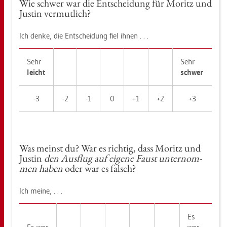
Wie schwer war die Ent­schei­dung für Mo­ritz und
Jus­tin ver­mut­lich?
Ich denke, die Ent­schei­dung fiel ihnen . . .
Sehr
Sehr
leicht
schwer
-3
-2
-1
0
+1
+2
+3
Was meinst du? War es rich­tig, dass Mo­ritz und
Jus­tin
den Aus­flug auf ei­ge­ne Faust un­ter­nom­
men haben
oder war es falsch?
Ich meine, . . .
Es