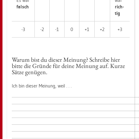
Es war
war
falsch
rich­
tig
-3
-2
-1
0
+1
+2
+3
Warum bist du die­ser Mei­nung? Schrei­be hier
bitte die Grün­de für deine Mei­nung auf. Kurze
Sätze ge­nü­gen.
Ich bin die­ser Mei­nung, weil . . .
........................................................................................................................................
........................................................................................................................................
........................................................................................................................................
........................................................................................................................................
........................................................................................................................................
........................................................................................................................................
........................................................................................................................................