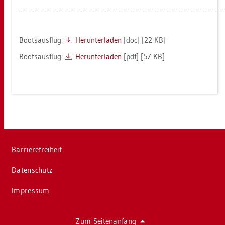
........................................................................................................................................
Boots­aus­flug:
Her­un­ter­la­den
[doc] [22 KB]
Boots­aus­flug:
Her­un­ter­la­den
[pdf] [57 KB]
Bar­rie­re­frei­heit
Da­ten­schutz
Im­pres­sum
Zum Sei­ten­an­fang