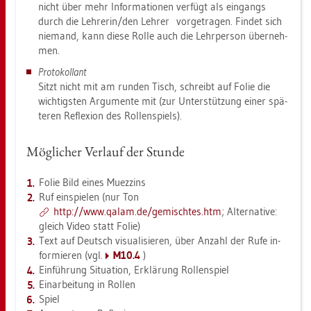
nicht über mehr In­for­ma­tio­nen ver­fügt als ein­gangs
durch die Leh­re­rin/den Leh­rer vor­ge­tra­gen. Fin­det sich
nie­mand, kann diese Rolle auch die Lehr­per­son über­neh­
men.
Pro­to­kol­lant
Sitzt nicht mit am run­den Tisch, schreibt auf Folie die
wich­tigs­ten Ar­gu­men­te mit (zur Un­ter­stüt­zung einer spä­
te­ren Re­fle­xi­on des Rol­len­spiels).
Mög­li­cher Ver­lauf der Stun­de
Folie Bild eines Mu­ez­zins
Ruf ein­spie­len (nur Ton
http://​www.​qalam.​de/​ge­misch­tes.​htm
; Al­ter­na­ti­ve:
gleich Video statt Folie)
Text auf Deutsch vi­sua­li­sie­ren, über An­zahl der Rufe in­
for­mie­ren (vgl.
M10.4
)
Ein­füh­rung Si­tua­ti­on, Er­klä­rung Rol­len­spiel
Ein­ar­bei­tung in Rol­len
Spiel