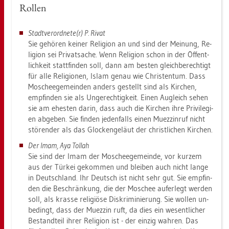
Rol­len
Stadt­ver­ord­ne­te(r) P. Rivat
Sie ge­hö­ren kei­ner Re­li­gi­on an und sind der Mei­nung, Re­
li­gi­on sei Pri­vat­sa­che. Wenn Re­li­gi­on schon in der Öf­fent­
lich­keit statt­fin­den soll, dann am bes­ten gleich­be­rech­tigt
für alle Re­li­gio­nen, Islam genau wie Chris­ten­tum. Dass
Mo­schee­ge­mein­den an­ders ge­stellt sind als Kir­chen,
emp­fin­den sie als Un­ge­rech­tig­keit. Einen Augleich sehen
sie am ehes­ten darin, dass auch die Kir­chen ihre Pri­vi­le­gi­
en ab­ge­ben. Sie fin­den je­den­falls einen Mu­ez­zin­ruf nicht
stö­ren­der als das Glo­cken­ge­läut der christ­li­chen Kir­chen.
Der Imam, Aya Tol­lah
Sie sind der Imam der Mo­schee­ge­mein­de, vor kur­zem
aus der Tür­kei ge­kom­men und blei­ben auch nicht lange
in Deutsch­land. Ihr Deutsch ist nicht sehr gut. Sie emp­fin­
den die Be­schrän­kung, die der Mo­schee auf­er­legt wer­den
soll, als kras­se re­li­giö­se Dis­kri­mi­nie­rung. Sie wol­len un­
be­dingt, dass der Mu­ez­zin ruft, da dies ein we­sent­li­cher
Be­stand­teil ihrer Re­li­gi­on ist - der ein­zig wah­ren. Das