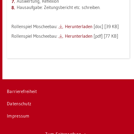
Aus­wer­tung, Re­fle­xi­on
Haus­auf­ga­be: Zei­tungs­be­richt etc. schrei­ben.
Rol­len­spiel Mo­schee­bau:
Her­un­ter­la­den
[doc] [39 KB]
Rol­len­spiel Mo­schee­bau:
Her­un­ter­la­den
[pdf] [77 KB]
Bar­rie­re­frei­heit
Da­ten­schutz
Im­pres­sum