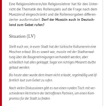
Eine Re­li­gi­ons­leh­re­rin/ein Re­li­gi­ons­leh­rer hat für den Un­ter­
richt die The­ma­tik des Rol­len­spiels auf die Frage nach dem
Mu­ez­zin­ruf ein­ge­schränkt und die Rol­len­vor­ga­ben dif­fe­ren­
zier­ter aus­for­mu­liert:
Darf der Mu­ez­zin auch in Deutsch­
land zum Gebet rufen?
Si­tua­ti­on (LV)
Stellt euch vor, in eurer Stadt hat der tür­ki­sche Kul­tur­ver­ein eine
Mo­schee er­baut. Bis es so­weit war, muss­te mit der Stadt­ver­wal­
tung über die Bau­ge­neh­mi­gun­gen ver­han­delt wer­den, aber
schließ­lich hat alles ge­klappt. Sogar ein rich­ti­ges Mi­na­rett durf­te
ge­baut wer­den.
Bis heute aber wurde dem Imam nicht er­laubt, re­gel­mä­ßig und öf­
fent­lich laut zum Gebet zu rufen.
Nach vie­len Dis­kus­sio­nen gibt es nun einen run­den Tisch mit ver­
schie­de­nen Ver­tre­tern der be­trof­fe­nen Par­tei­en, um einen Kom­
pro­miss für die Stadt zu fin­den.