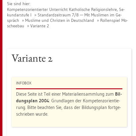
Sie sind hier:
Kom­pe­tenz­ori­en­tier­ter Un­ter­richt Ka­tho­li­sche Re­li­gi­ons­leh­re, Se­
kun­dar­stu­fe I
Stan­dard­zeit­raum 7/8 — Mit Mus­li­men im Ge­
spräch
Mus­li­me und Chris­ten in Deutsch­land
Rol­len­spiel Mo­
schee­bau
Va­ri­an­te 2
Va­ri­an­te 2
IN­FO­BOX
Diese Seite ist Teil einer Ma­te­ria­li­en­samm­lung zum
Bil­
dungs­plan 2004
: Grund­la­gen der Kom­pe­tenz­ori­en­tie­
rung. Bitte be­ach­ten Sie, dass der Bil­dungs­plan fort­ge­
schrie­ben wurde.