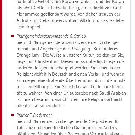
fünf­ma­li­ge Gebet ist im Koran ver­an­kert, und der Koran
als Wort Got­tes ist ab­so­lut hei­lig, da er di­rekt von Gott
Mo­ham­med ge­of­fen­bart wurde. Von daher ist auch der
Auf­ruf zum. Gebet un­ver­zicht­bar. Allah ist gross, es lebe
sein Pro­phet!
Pfarr­ge­mein­de­rats­vor­sit­zen­de G. Ott­lieb
Sie sind Pfarr­ge­mein­de­rats­vor­sit­zen­de der Kir­chen­ge­
mein­de und An­ge­hö­ri­ge der Be­we­gung „Kein an­de­res
Evan­ge­li­um". Die Wur­zeln un­se­rer Kul­tur, so den­ken Sie,
lie­gen im Chris­ten­tum. Die­ses muss un­be­dingt gegen die
an­de­ren Re­li­gio­nen be­haup­tet wer­den. Sie sehen in der
Re­li­gi­ons­viel­falt in Deutsch­land einen Ver­fall und weh­ren
sich gegen eine dro­hen­de Über­frem­dung durch die mus­li­
mi­schen Mit­bür­ger. Für Sie ist das wich­tigs­te, ihre Iden­ti­
tät zu wah­ren. Von einer Ur­laubs­rei­se nach Saudi-Ara­bi­en
ist Ihnen be­kannt, dass Chris­ten ihre Re­li­gi­on dort nicht
öf­fent­lich aus­üben dür­fen.
Pfar­rer F. Rie­de­mann
Sie sind Pfar­rer der Kir­chen­ge­mein­de. Sie plä­die­ren für
To­le­ranz und einen fried­li­chen Dia­log mit den An­ders­
gläu­bi­gen. Sie wol­len über Be­geg­nung Vor­ur­tei­le ab­bau­