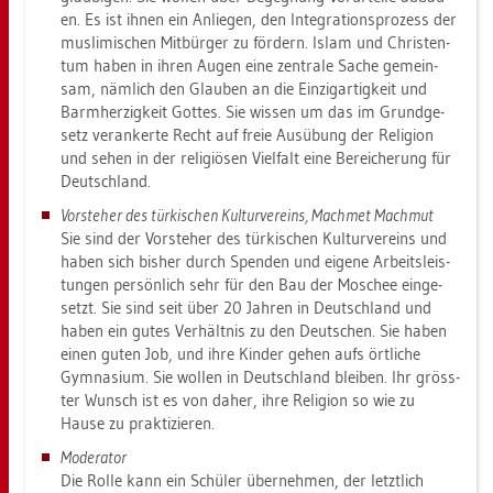
en. Es ist ihnen ein An­lie­gen, den In­te­gra­ti­ons­pro­zess der
mus­li­mi­schen Mit­bür­ger zu för­dern. Islam und Chris­ten­
tum haben in ihren Augen eine zen­tra­le Sache ge­mein­
sam, näm­lich den Glau­ben an die Ein­zig­ar­tig­keit und
Barm­her­zig­keit Got­tes. Sie wis­sen um das im Grund­ge­
setz ver­an­ker­te Recht auf freie Aus­übung der Re­li­gi­on
und sehen in der re­li­giö­sen Viel­falt eine Be­rei­che­rung für
Deutsch­land.
Vor­ste­her des tür­ki­schen Kul­tur­ver­eins, Mach­met Mach­mut
Sie sind der Vor­ste­her des tür­ki­schen Kul­tur­ver­eins und
haben sich bis­her durch Spen­den und ei­ge­ne Ar­beits­leis­
tun­gen per­sön­lich sehr für den Bau der Mo­schee ein­ge­
setzt. Sie sind seit über 20 Jah­ren in Deutsch­land und
haben ein gutes Ver­hält­nis zu den Deut­schen. Sie haben
einen guten Job, und ihre Kin­der gehen aufs ört­li­che
Gym­na­si­um. Sie wol­len in Deutsch­land blei­ben. Ihr gröss­
ter Wunsch ist es von daher, ihre Re­li­gi­on so wie zu
Hause zu prak­ti­zie­ren.
Mo­dera­tor
Die Rolle kann ein Schü­ler über­neh­men, der letzt­lich