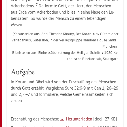
7
Acker­bo­dens.
Da form­te Gott, der Herr, den Men­schen
aus Erde vom Acker­bo­den und blies in seine Nase den Le­
bens­a­tem. So wurde der Mensch zu einem le­ben­di­gen
Wesen.
(Ko­ran­stel­len aus: Adel Theo­dor Khou­ry, Der Koran. © by Gü­ters­lo­her
Ver­lags­haus, Gü­ters­loh, in der Ver­lags­grup­pe Ran­dom House GmbH,
Mün­chen.)
Bi­bel­stel­len aus: Ein­heits­über­set­zung der Hei­li­gen Schrift © 1980 Ka­
tho­li­sche Bi­bel­an­stalt, Stutt­gart.
Auf­ga­be
In Koran und Bibel wird von der Er­schaf­fung des Men­schen
durch Gott er­zählt. Ver­glei­che Sure 32:6-9 mit Gen 1, 26–29
und 2, 4–7 und for­mu­lie­re, wel­che Ge­mein­sam­kei­ten sich
zei­gen.
Er­schaf­fung des Men­schen:
Her­un­ter­la­den
[doc] [27 KB]