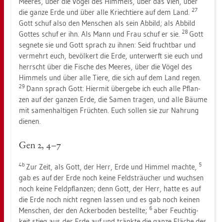
Mee­res, über die Vögel des Him­mels, über das Vieh, über
27
die ganze Erde und über alle Kriech­tie­re auf dem Land.
Gott schuf also den Men­schen als sein Ab­bild; als Ab­bild
28
Got­tes schuf er ihn. Als Mann und Frau schuf er sie.
Gott
seg­ne­te sie und Gott sprach zu ihnen: Seid frucht­bar und
ver­mehrt euch, be­völ­kert die Erde, un­ter­werft sie euch und
herrscht über die Fi­sche des Mee­res, über die Vögel des
Him­mels und über alle Tiere, die sich auf dem Land regen.
29
Dann sprach Gott: Hier­mit über­ge­be ich euch alle Pflan­
zen auf der gan­zen Erde, die Samen tra­gen, und alle Bäume
mit sa­men­hal­ti­gen Früch­ten. Euch sol­len sie zur Nah­rung
die­nen.
Gen 2, 4–7
4b
5
Zur Zeit, als Gott, der Herr, Erde und Him­mel mach­te,
gab es auf der Erde noch keine Feld­sträu­cher und wuch­sen
noch keine Feld­pflan­zen; denn Gott, der Herr, hatte es auf
die Erde noch nicht reg­nen las­sen und es gab noch kei­nen
6
Men­schen, der den Acker­bo­den be­stell­te;
aber Feuch­tig­
keit stieg aus der Erde auf und tränk­te die ganze Flä­che des