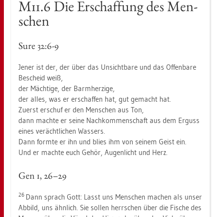
M11.6 Die Er­schaf­fung des Men­
schen
Sure 32:6-9
Jener ist der, der über das Un­sicht­ba­re und das Of­fen­ba­re
Be­scheid weiß,
der Mäch­ti­ge, der Barm­her­zi­ge,
der alles, was er er­schaf­fen hat, gut ge­macht hat.
Zu­erst er­schuf er den Men­schen aus Ton,
dann mach­te er seine Nach­kom­men­schaft aus dem Er­guss
eines ver­ächt­li­chen Was­sers.
Dann form­te er ihn und blies ihm von sei­nem Geist ein.
Und er mach­te euch Gehör, Au­gen­licht und Herz.
Gen 1, 26–29
26
Dann sprach Gott: Lasst uns Men­schen ma­chen als unser
Ab­bild, uns ähn­lich. Sie sol­len herr­schen über die Fi­sche des