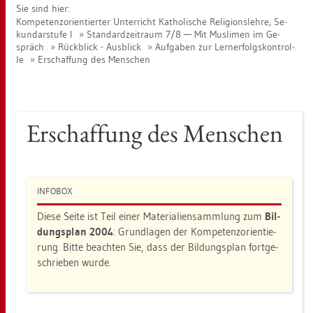
Sie sind hier:
Kom­pe­tenz­ori­en­tier­ter Un­ter­richt Ka­tho­li­sche Re­li­gi­ons­leh­re, Se­
kun­dar­stu­fe I
Stan­dard­zeit­raum 7/8 — Mit Mus­li­men im Ge­
spräch
Rück­blick - Aus­blick
Auf­ga­ben zur Lern­er­folgs­kon­trol­
le
Er­schaf­fung des Men­schen
Er­schaf­fung des Men­schen
IN­FO­BOX
Diese Seite ist Teil einer Ma­te­ria­li­en­samm­lung zum
Bil­
dungs­plan 2004
: Grund­la­gen der Kom­pe­tenz­ori­en­tie­
rung. Bitte be­ach­ten Sie, dass der Bil­dungs­plan fort­ge­
schrie­ben wurde.