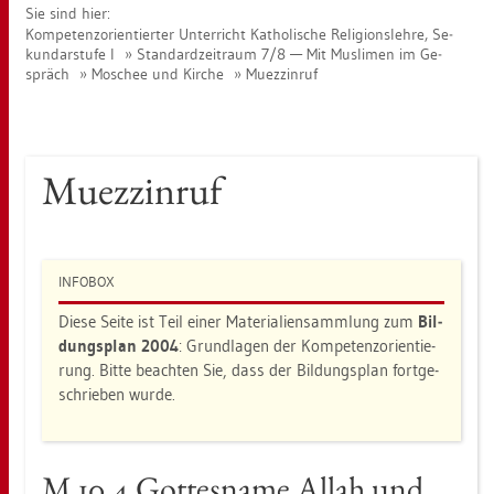
Sie sind hier:
Kom­pe­tenz­ori­en­tier­ter Un­ter­richt Ka­tho­li­sche Re­li­gi­ons­leh­re, Se­
kun­dar­stu­fe I
Stan­dard­zeit­raum 7/8 — Mit Mus­li­men im Ge­
spräch
Mo­schee und Kir­che
Mu­ez­zin­ruf
Mu­ez­zin­ruf
IN­FO­BOX
Diese Seite ist Teil einer Ma­te­ria­li­en­samm­lung zum
Bil­
dungs­plan 2004
: Grund­la­gen der Kom­pe­tenz­ori­en­tie­
rung. Bitte be­ach­ten Sie, dass der Bil­dungs­plan fort­ge­
schrie­ben wurde.
M 10.4 Got­tes­na­me Allah und