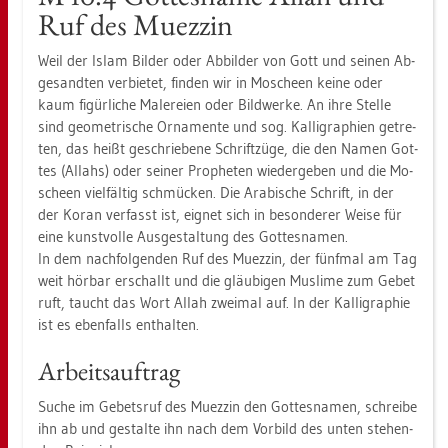
Ruf des Mu­ez­zin
Weil der Islam Bil­der oder Ab­bil­der von Gott und sei­nen Ab­
ge­sand­ten ver­bie­tet, fin­den wir in Mo­sche­en keine oder
kaum fi­gür­li­che Ma­le­rei­en oder Bild­wer­ke. An ihre Stel­le
sind geo­me­tri­sche Or­na­men­te und sog. Kal­li­gra­phi­en ge­tre­
ten, das heißt ge­schrie­be­ne Schrift­zü­ge, die den Namen Got­
tes (Al­lahs) oder sei­ner Pro­phe­ten wie­der­ge­ben und die Mo­
sche­en viel­fäl­tig schmü­cken. Die Ara­bi­sche Schrift, in der
der Koran ver­fasst ist, eig­net sich in be­son­de­rer Weise für
eine kunst­vol­le Aus­ge­stal­tung des Got­tes­na­men.
In dem nach­fol­gen­den Ruf des Mu­ez­zin, der fünf­mal am Tag
weit hör­bar er­schallt und die gläu­bi­gen Mus­li­me zum Gebet
ruft, taucht das Wort Allah zwei­mal auf. In der Kal­li­gra­phie
ist es eben­falls ent­hal­ten.
Ar­beits­auf­trag
Suche im Ge­bets­ruf des Mu­ez­zin den Got­tes­na­men, schrei­be
ihn ab und ge­stal­te ihn nach dem Vor­bild des unten ste­hen­