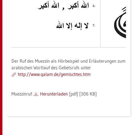
Der Ruf des Mu­ez­zin als Hör­bei­spiel und Er­läu­te­run­gen zum
ara­bi­schen Wort­lauf des Ge­bets­rufs unter
http://​www.​qalam.​de/​ge­misch­tes.​htm
Mu­ez­zin­ruf:
Her­un­ter­la­den
[pdf] [306 KB]