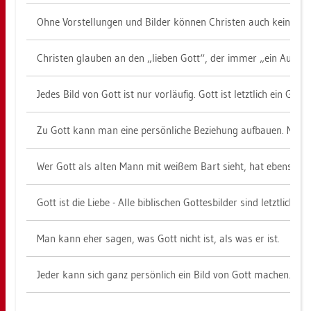
Ohne Vor­stel­lun­gen und Bil­der kön­nen Chris­ten auch keine Be­z
Chris­ten glau­ben an den „lie­ben Gott“, der immer „ein Auge zu
Jedes Bild von Gott ist nur vor­läu­fig. Gott ist letzt­lich ein Ge­hei
Zu Gott kann man eine per­sön­li­che Be­zie­hung auf­bau­en. Ma
Wer Gott als alten Mann mit wei­ßem Bart sieht, hat eben­so Rech
Gott ist die Liebe - Alle bi­bli­schen Got­tes­bil­der sind letzt­lich 
Man kann eher sagen, was Gott nicht ist, als was er ist.
Jeder kann sich ganz per­sön­lich ein Bild von Gott ma­chen. Man