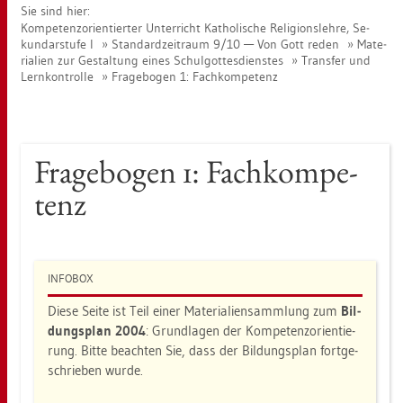
Sie sind hier:
Kom­pe­tenz­ori­en­tier­ter Un­ter­richt Ka­tho­li­sche Re­li­gi­ons­leh­re, Se­
kun­dar­stu­fe I
Stan­dard­zeit­raum 9/10 — Von Gott reden
Ma­te­
ria­li­en zur Ge­stal­tung eines Schul­got­tes­diens­tes
Trans­fer und
Lern­kon­trol­le
Fra­ge­bo­gen 1: Fach­kom­pe­tenz
Fra­ge­bo­gen 1: Fach­kom­pe­
tenz
IN­FO­BOX
Diese Seite ist Teil einer Ma­te­ria­li­en­samm­lung zum
Bil­
dungs­plan 2004
: Grund­la­gen der Kom­pe­tenz­ori­en­tie­
rung. Bitte be­ach­ten Sie, dass der Bil­dungs­plan fort­ge­
schrie­ben wurde.