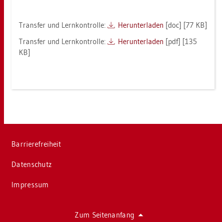
Trans­fer und Lern­kon­trol­le:
Her­un­ter­la­den
[doc] [77 KB]
Trans­fer und Lern­kon­trol­le:
Her­un­ter­la­den
[pdf] [135
KB]
Bar­rie­re­frei­heit
Da­ten­schutz
Im­pres­sum
Zum Sei­ten­an­fang