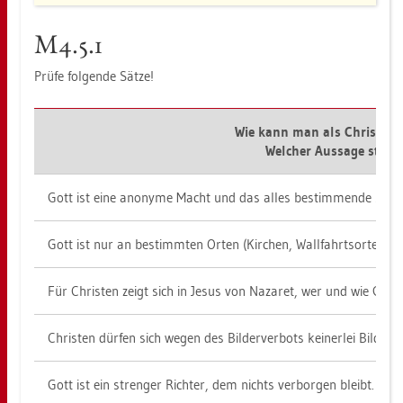
M4.5.1
Prüfe fol­gen­de Sätze!
Wie kann man als Christ ver­
Wel­cher Aus­sa­ge stim
Gott ist eine an­ony­me Macht und das alles be­stim­men­de Schick
Gott ist nur an be­stimm­ten Orten (Kir­chen, Wall­fahrts­or­te usw.
Für Chris­ten zeigt sich in Jesus von Na­za­ret, wer und wie Gott i
Chris­ten dür­fen sich wegen des Bil­der­ver­bots kei­ner­lei Bil­de
Gott ist ein stren­ger Rich­ter, dem nichts ver­bor­gen bleibt.