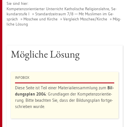
Sie sind hier:
Kom­pe­tenz­ori­en­tier­ter Un­ter­richt Ka­tho­li­sche Re­li­gi­ons­leh­re, Se­
kun­dar­stu­fe I
Stan­dard­zeit­raum 7/8 — Mit Mus­li­men im Ge­
spräch
Mo­schee und Kir­che
Ver­gleich Mo­schee/Kir­che
Mög­
li­che Lö­sung
Mög­li­che Lö­sung
IN­FO­BOX
Diese Seite ist Teil einer Ma­te­ria­li­en­samm­lung zum
Bil­
dungs­plan 2004
: Grund­la­gen der Kom­pe­tenz­ori­en­tie­
rung. Bitte be­ach­ten Sie, dass der Bil­dungs­plan fort­ge­
schrie­ben wurde.