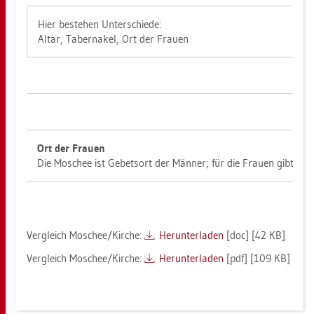
Hier be­ste­hen Un­ter­schie­de:
Altar, Ta­ber­na­kel, Ort der Frau­en
Ort der Frau­en
Die Mo­schee ist Ge­bets­ort der Män­ner; für die Frau­en gibt es 
Ver­gleich Mo­schee/Kir­che:
Her­un­ter­la­den
[doc] [42 KB]
Ver­gleich Mo­schee/Kir­che:
Her­un­ter­la­den
[pdf] [109 KB]