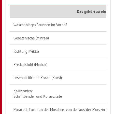
Das ge­hört zu einer M
Wasch­an­la­ge/Brun­nen im Vor­hof
Ge­bets­ni­sche (Mih­r­ab)
Rich­tung Mekka
Pre­digt­stuhl (Min­bar)
Le­se­pult für den Koran (Kursi)
Kal­li­gra­fi­en:
Schrift­bän­der und Ko­ran­zi­ta­te
Mi­na­rett: Turm an der Mo­schee, von der aus der Mu­ez­zin zum 