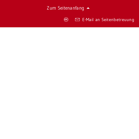
Zum Sei­ten­an­fang
Co­
E-Mail an Sei­ten­be­treu­ung
py­
right