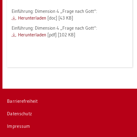
Ein­füh­rung: Di­men­si­on 4 „Frage nach Gott“:
Her­un­ter­la­den
[doc] [43 KB]
Ein­füh­rung: Di­men­si­on 4 „Frage nach Gott“:
Her­un­ter­la­den
[pdf] [102 KB]
Bar­rie­re­frei­heit
Da­ten­schutz
Im­pres­sum