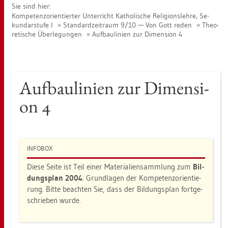
Sie sind hier:
Kom­pe­tenz­ori­en­tier­ter Un­ter­richt Ka­tho­li­sche Re­li­gi­ons­leh­re, Se­
kun­dar­stu­fe I
Stan­dard­zeit­raum 9/10 — Von Gott reden
Theo­
re­ti­sche Über­le­gun­gen
Auf­bau­li­ni­en zur Di­men­si­on 4
Auf­bau­li­ni­en zur Di­men­si­
on 4
IN­FO­BOX
Diese Seite ist Teil einer Ma­te­ria­li­en­samm­lung zum
Bil­
dungs­plan 2004
: Grund­la­gen der Kom­pe­tenz­ori­en­tie­
rung. Bitte be­ach­ten Sie, dass der Bil­dungs­plan fort­ge­
schrie­ben wurde.