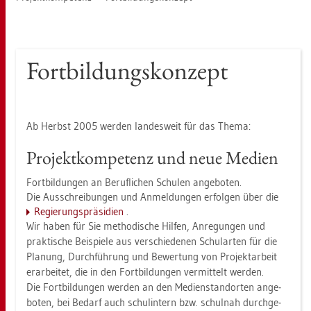
Fort­bil­dungs­kon­zept
Ab Herbst 2005 wer­den lan­des­weit für das Thema:
Pro­jekt­kom­pe­tenz und neue Me­di­en
Fort­bil­dun­gen an Be­ruf­li­chen Schu­len an­ge­bo­ten.
Die Aus­schrei­bun­gen und An­mel­dun­gen er­fol­gen über die
Re­gie­rungs­prä­si­di­en
.
Wir haben für Sie me­tho­di­sche Hil­fen, An­re­gun­gen und
prak­ti­sche Bei­spie­le aus ver­schie­de­nen Schul­ar­ten für die
Pla­nung, Durch­füh­rung und Be­wer­tung von Pro­jekt­ar­beit
er­ar­bei­tet, die in den Fort­bil­dun­gen ver­mit­telt wer­den.
Die Fort­bil­dun­gen wer­den an den Me­di­en­stand­or­ten an­ge­
bo­ten, bei Be­darf auch schul­in­tern bzw. schul­nah durch­ge­