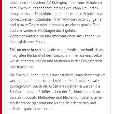
führt. Sind min­des­tens 12 Kol­le­gen/innen einer Schu­le an
dem Fort­bil­dungs­an­ge­bot in­ter­es­siert, kann ein Fort­bil­
dungs­team zur Durch­füh­rung an der ei­ge­nen Schu­le an­ge­
for­dert wer­den. Schul­in­tern/nah wird die Fort­bil­dun­gen an
drei gan­zen Tagen oder al­ter­na­tiv an einem gan­zen Tag
und vier wei­te­ren Halb­ta­gen durch­ge­führt.
Viel­fäl­ti­ge Ma­te­ria­li­en und In­for­ma­tio­nen dazu fin­den Sie
hier auf die­sem Ser­ver.
Ziel un­se­rer Ar­beit
ist es die neuen Me­di­en me­tho­disch als
in­te­gra­len Be­stand­teil des Kon­zepts immer da ein­zu­set­zen,
wo sie an­de­ren Me­di­en und Me­tho­den in der Pro­jekt­ar­beit
über­le­gen sind.
Die Fort­bil­dun­gen und die vor­ge­stell­ten Un­ter­richts­pro­jek­te
wer­den hand­lungs­ori­en­tiert und mit Mul­ti­me­dia-Ein­satz
durch­ge­führt. Durch die Ar­beit in Pro­jek­ten er­wer­ben die
Schü­le­rin­nen und Schü­ler neben der Fach­kom­pe­tenz auch
ver­stärkt So­zi­al-, Me­tho­den- und Me­di­en­kom­pe­tenz, ar­bei­
ten fä­cher­über­grei­fend und ler­nen ziel­ori­en­tier­tes und
selbst or­ga­ni­sier­tes Ler­nen.