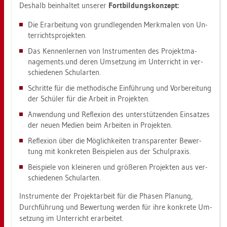
Des­halb be­inhal­tet un­se­rer
Fort­bil­dungs­kon­zept:
Die Er­ar­bei­tung von grund­le­gen­den Merk­ma­len von Un­
ter­richts­pro­jek­ten.
Das Ken­nen­ler­nen von In­stru­men­ten des Pro­jekt­ma­
nage­ments.und deren Um­set­zung im Un­ter­richt in ver­
schie­de­nen Schul­ar­ten.
Schrit­te für die me­tho­di­sche Ein­füh­rung und Vor­be­rei­tung
der Schü­ler für die Ar­beit in Pro­jek­ten.
An­wen­dung und Re­fle­xi­on des un­ter­stüt­zen­den Ein­sat­zes
der neuen Me­di­en beim Ar­bei­ten in Pro­jek­ten.
Re­fle­xi­on über die Mög­lich­kei­ten trans­pa­ren­ter Be­wer­
tung mit kon­kre­ten Bei­spie­len aus der Schul­pra­xis.
Bei­spie­le von klei­ne­ren und grö­ße­ren Pro­jek­ten aus ver­
schie­de­nen Schul­ar­ten.
In­stru­men­te der Pro­jekt­ar­beit für die Pha­sen Pla­nung,
Durch­füh­rung und Be­wer­tung wer­den für ihre kon­kre­te Um­
set­zung im Un­ter­richt er­ar­bei­tet.