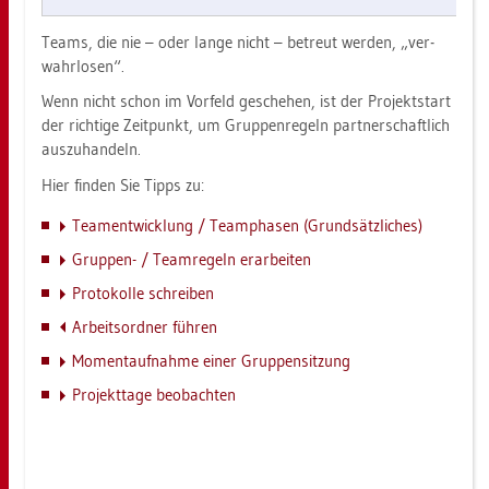
Teams, die nie – oder lange nicht – be­treut wer­den, „ver­
wahr­lo­sen“.
Wenn nicht schon im Vor­feld ge­sche­hen, ist der Pro­jekt­start
der rich­ti­ge Zeit­punkt, um Grup­pen­re­geln part­ner­schaft­lich
aus­zu­han­deln.
Hier fin­den Sie Tipps zu:
Teament­wick­lung / Team­pha­sen (Grund­sätz­li­ches)
Grup­pen- / Team­re­geln er­ar­bei­ten
Pro­to­kol­le schrei­ben
Ar­beits­ord­ner füh­ren
Mo­ment­auf­nah­me einer Grup­pen­sit­zung
Pro­jekt­ta­ge be­ob­ach­ten