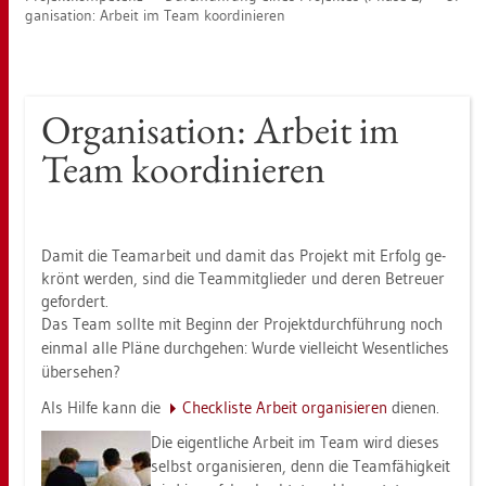
ga­ni­sa­ti­on: Ar­beit im Team ko­or­di­nie­ren
Or­ga­ni­sa­ti­on: Ar­beit im
Team ko­or­di­nie­ren
Damit die Team­ar­beit und damit das Pro­jekt mit Er­folg ge­
krönt wer­den, sind die Team­mit­glie­der und deren Be­treu­er
ge­for­dert.
Das Team soll­te mit Be­ginn der Pro­jekt­durch­füh­rung noch
ein­mal alle Pläne durch­ge­hen: Wurde viel­leicht We­sent­li­ches
über­se­hen?
Als Hilfe kann die
Check­lis­te Ar­beit or­ga­ni­sie­ren
die­nen.
Die ei­gent­li­che Ar­beit im Team wird die­ses
selbst or­ga­ni­sie­ren, denn die Team­fä­hig­keit