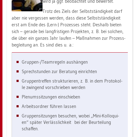
wird ja ggf. be­ob­ach­tet und be­wer­tet.
Trotz des Ziels der Selbst­stän­dig­keit darf
aber nie ver­ges­sen wer­den, dass diese Selbst­stän­dig­keit
erst am Ende des (Lern-) Pro­zes­ses steht. Des­halb bie­ten
sich – ge­ra­de bei lang­fris­ti­gen Pro­jek­ten, z. B. bei sol­chen,
die über ein gan­zes Jahr lau­fen – Maß­nah­men zur Pro­zess­
be­glei­tung an. Es sind dies u. a.:
Grup­pen-/Team­re­geln aus­hän­gen
Sprech­stun­den zur Be­ra­tung ein­rich­ten
Grup­pen­tref­fen struk­tu­rie­ren, z. B. in dem Pro­to­kol­
le zwin­gend vor­schrie­ben wer­den
Ple­nums­sit­zun­gen ein­schie­ben
Ar­beits­ord­ner füh­ren las­sen
Grup­pen­sit­zun­gen be­su­chen, wobei „Mini-Kol­lo­qui­
en“ spä­ter Ver­läss­lich­keit bei der Be­ur­tei­lung
schaf­fen.